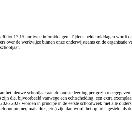
.30 tot 17.15 uur twee infomiddagen. Tijdens beide middagen wordt dez
ders over de werkwijze binnen onze onderwijsteams en de organisatie v
schooljaar.
 het nieuwe schooljaar aan de oudste leerling per gezin meegegeven. N
zijn die, bijvoorbeeld vanwege een echtscheiding, een extra exemplaar
r 2026-2027 worden in principe in de eerste schoolweek met alle ouders
lefoonnummer, mailadres, etc.) zijn dan wordt het op prijs gesteld als 