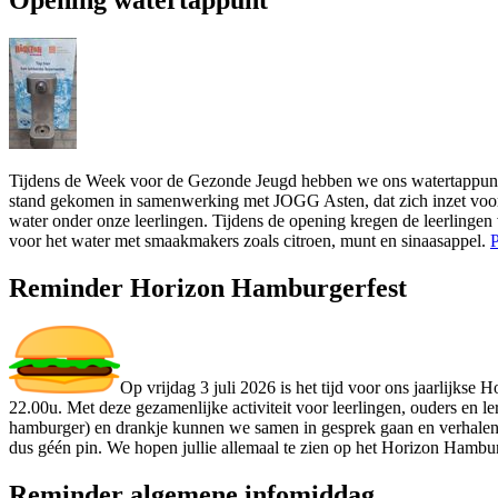
Tijdens de Week voor de Gezonde Jeugd hebben we ons watertappunt fe
stand gekomen in samenwerking met JOGG Asten, dat zich inzet voor 
water onder onze leerlingen. Tijdens de opening kregen de leerlingen
voor het water met smaakmakers zoals citroen, munt en sinaasappel.
P
Reminder Horizon Hamburgerfest
Op vrijdag 3 juli 2026 is het tijd voor ons jaarlijk
22.00u. Met deze gezamenlijke activiteit voor leerlingen, ouders en l
hamburger) en drankje kunnen we samen in gesprek gaan en verhalen 
dus géén pin. We hopen jullie allemaal te zien op het Horizon Hambur
Reminder algemene infomiddag