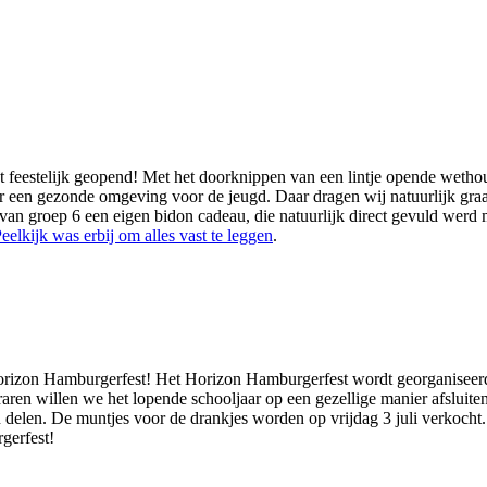
estelijk geopend! Met het doorknippen van een lintje opende wethouder
een gezonde omgeving voor de jeugd. Daar dragen wij natuurlijk graag
 van groep 6 een eigen bidon cadeau, die natuurlijk direct gevuld werd 
eelkijk was erbij om alles vast te leggen
.
se Horizon Hamburgerfest! Het Horizon Hamburgerfest wordt georganisee
eraren willen we het lopende schooljaar op een gezellige manier afsluit
delen. De muntjes voor de drankjes worden op vrijdag 3 juli verkocht.
gerfest!